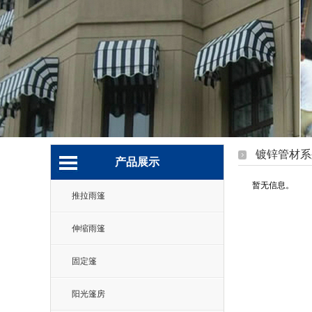
镀锌管材系
产品展示
暂无信息。
推拉雨篷
伸缩雨篷
固定篷
阳光篷房