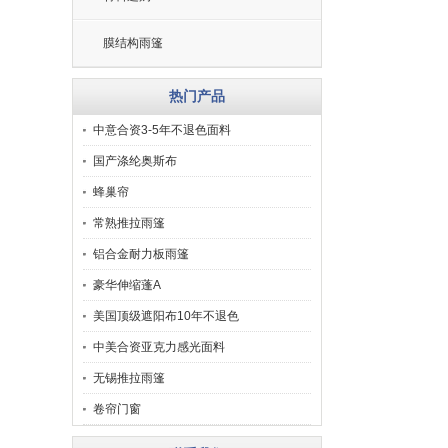
膜结构雨篷
热门产品
中意合资3-5年不退色面料
国产涤纶奥斯布
蜂巢帘
常熟推拉雨篷
铝合金耐力板雨篷
豪华伸缩蓬A
美国顶级遮阳布10年不退色
中美合资亚克力感光面料
无锡推拉雨篷
卷帘门窗