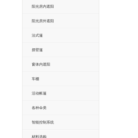
阳光房内遮阳
阳光房外遮阳
法式篷
摆臂篷
窗体内遮阳
车棚
活动帐篷
各种伞类
智能控制系统
材料选购