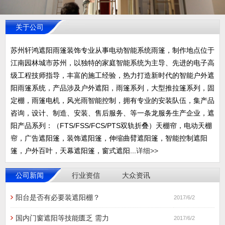
关于公司
苏州轩鸿遮阳雨篷装饰专业从事电动智能系统雨篷，制作地点位于
江南园林城市苏州，以独特的家庭智能系统为主导、先进的电子高
级工程技师指导，丰富的施工经验，热力打造新时代的智能户外遮
阳雨篷系统，产品涉及户外遮阳，雨篷系列，大型推拉篷系列，固
定棚，雨篷电机，风光雨智能控制，拥有专业的安装队伍，集产品
咨询，设计、制造、安装、售后服务、等一条龙服务生产企业，遮
阳产品系列：（FTS/FSS/FCS/PTS双轨折叠）天棚帘，电动天棚
帘，广告遮阳篷，装饰遮阳篷，伸缩曲臂遮阳篷，智能控制遮阳
篷，户外百叶，天幕遮阳篷，窗式遮阳...
详细>>
公司新闻
行业资信
大众资讯
阳台是否有必要装遮阳棚？
2017/6/2
国内门窗遮阳等技能匮乏 需力
2017/6/2