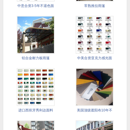
中意合资3-5年不退色面
常熟推拉雨篷
料
铝合金耐力板雨篷
中美合资亚克力感光面
料
进口西班牙秀利达面料
美国顶级遮阳布10年不
5--8
退色