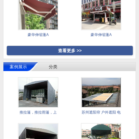
豪华伸缩蓬A
豪华伸缩蓬A
查看更多 >>
案例展示
分类
推拉篷，推拉雨篷，上
苏州遮阳帘 户外遮阳 电
海推拉雨
动遮