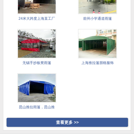
24米大跨度上海某工厂
前州小学通道雨篷
仓储篷
无锡手抄板凳雨篷
上海推拉篷朋格服饰
昆山推拉雨篷，昆山推
拉雨棚，
查看更多 >>