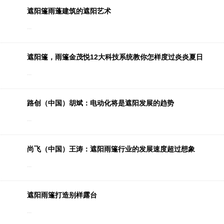
遮阳篷雨蓬建筑的遮阳艺术
...
遮阳篷，雨篷金茂悦12大科技系统教你怎样度过炎炎夏日
...
路创（中国）胡斌：电动化将是遮阳发展的趋势
1
2
...
尚飞（中国）王涛：遮阳雨篷行业的发展速度超过想象
...
遮阳雨篷打造别样露台
...