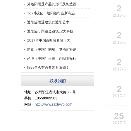
外遮阳雨蓬产品的形式及构造设
2
3小时破亿，遮阳篷行业新奇迹
2017-6
遮阳篷雨蓬建筑的遮阳艺术
遮阳篷，雨篷金茂悦12大科技
2
2017年中国百叶帘卷帘十大
2017-6
路创（中国）胡斌：电动化将是
尚飞（中国）王涛：遮阳雨篷行
2
阳台是否有必要装遮阳棚？
2017-6
联系我们
2
地址：苏州阳澄湖镇湘太路388号
2017-6
手机：18550909583
网站：
http://www.szxhyyp.com
25
2017-5