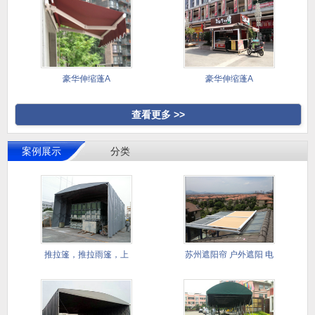
豪华伸缩蓬A
豪华伸缩蓬A
查看更多 >>
案例展示
分类
推拉篷，推拉雨篷，上
苏州遮阳帘 户外遮阳 电
海推拉雨
动遮