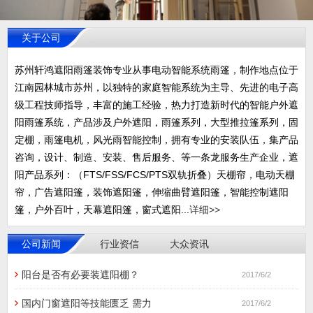
关于公司
苏州轩鸿遮阳雨篷装饰专业从事电动智能系统雨篷，制作地点位于
江南园林城市苏州，以独特的家庭智能系统为主导、先进的电子高
级工程技师指导，丰富的施工经验，热力打造新时代的智能户外遮
阳雨篷系统，产品涉及户外遮阳，雨篷系列，大型推拉篷系列，固
定棚，雨篷电机，风光雨智能控制，拥有专业的安装队伍，集产品
咨询，设计、制造、安装、售后服务、等一条龙服务生产企业，遮
阳产品系列：（FTS/FSS/FCS/PTS双轨折叠）天棚帘，电动天棚
帘，广告遮阳篷，装饰遮阳篷，伸缩曲臂遮阳篷，智能控制遮阳
篷，户外百叶，天幕遮阳篷，窗式遮阳...
详细>>
公司新闻
行业资信
大众资讯
阳台是否有必要装遮阳棚？
2017/6/2
国内门窗遮阳等技能匮乏 需力
2017/6/2