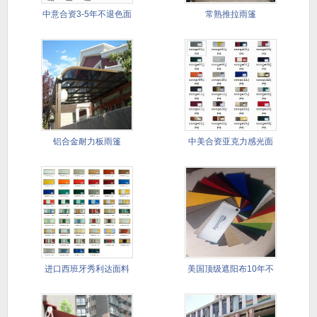
中意合资3-5年不退色面
常熟推拉雨篷
料
铝合金耐力板雨篷
中美合资亚克力感光面
料
进口西班牙秀利达面料
美国顶级遮阳布10年不
5--8
退色