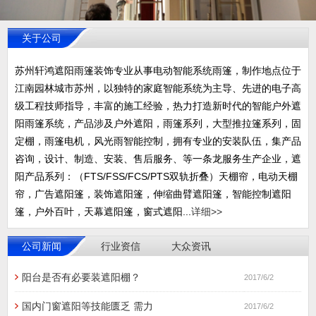
关于公司
苏州轩鸿遮阳雨篷装饰专业从事电动智能系统雨篷，制作地点位于
江南园林城市苏州，以独特的家庭智能系统为主导、先进的电子高
级工程技师指导，丰富的施工经验，热力打造新时代的智能户外遮
阳雨篷系统，产品涉及户外遮阳，雨篷系列，大型推拉篷系列，固
定棚，雨篷电机，风光雨智能控制，拥有专业的安装队伍，集产品
咨询，设计、制造、安装、售后服务、等一条龙服务生产企业，遮
阳产品系列：（FTS/FSS/FCS/PTS双轨折叠）天棚帘，电动天棚
帘，广告遮阳篷，装饰遮阳篷，伸缩曲臂遮阳篷，智能控制遮阳
篷，户外百叶，天幕遮阳篷，窗式遮阳...
详细>>
公司新闻
行业资信
大众资讯
阳台是否有必要装遮阳棚？
2017/6/2
国内门窗遮阳等技能匮乏 需力
2017/6/2