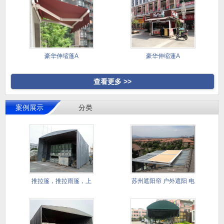
豪华伸缩蓬A
豪华伸缩蓬A
查看更多 >>
案例展示
分类
推拉篷，推拉雨篷，上
苏州遮阳帘 户外遮阳 电
海推拉雨
动遮