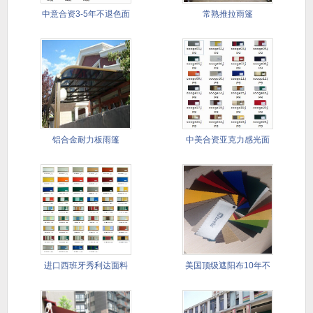
中意合资3-5年不退色面
常熟推拉雨篷
料
铝合金耐力板雨篷
中美合资亚克力感光面
料
进口西班牙秀利达面料
美国顶级遮阳布10年不
5--8
退色