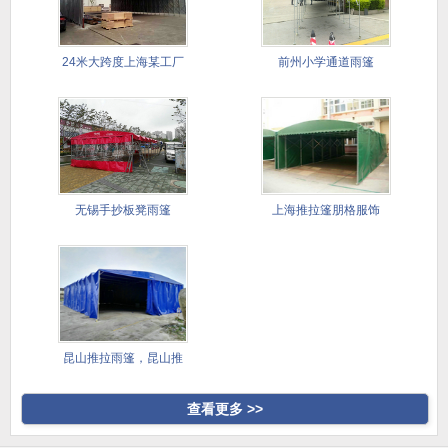
24米大跨度上海某工厂
前州小学通道雨篷
仓储篷
无锡手抄板凳雨篷
上海推拉篷朋格服饰
昆山推拉雨篷，昆山推
拉雨棚，
查看更多 >>