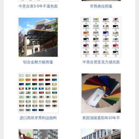
中意合资3-5年不退色面
常熟推拉雨篷
料
铝合金耐力板雨篷
中美合资亚克力感光面
料
进口西班牙秀利达面料
美国顶级遮阳布10年不
5--8
退色