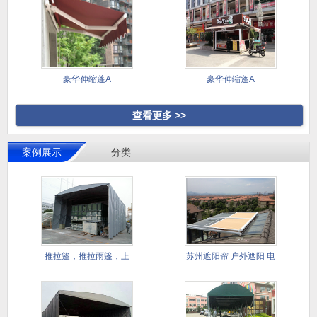
豪华伸缩蓬A
豪华伸缩蓬A
查看更多 >>
案例展示
分类
推拉篷，推拉雨篷，上
苏州遮阳帘 户外遮阳 电
海推拉雨
动遮