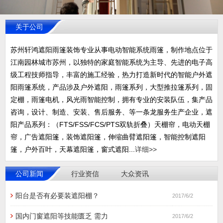
关于公司
苏州轩鸿遮阳雨篷装饰专业从事电动智能系统雨篷，制作地点位于
江南园林城市苏州，以独特的家庭智能系统为主导、先进的电子高
级工程技师指导，丰富的施工经验，热力打造新时代的智能户外遮
阳雨篷系统，产品涉及户外遮阳，雨篷系列，大型推拉篷系列，固
定棚，雨篷电机，风光雨智能控制，拥有专业的安装队伍，集产品
咨询，设计、制造、安装、售后服务、等一条龙服务生产企业，遮
阳产品系列：（FTS/FSS/FCS/PTS双轨折叠）天棚帘，电动天棚
帘，广告遮阳篷，装饰遮阳篷，伸缩曲臂遮阳篷，智能控制遮阳
篷，户外百叶，天幕遮阳篷，窗式遮阳...
详细>>
公司新闻
行业资信
大众资讯
阳台是否有必要装遮阳棚？
2017/6/2
国内门窗遮阳等技能匮乏 需力
2017/6/2