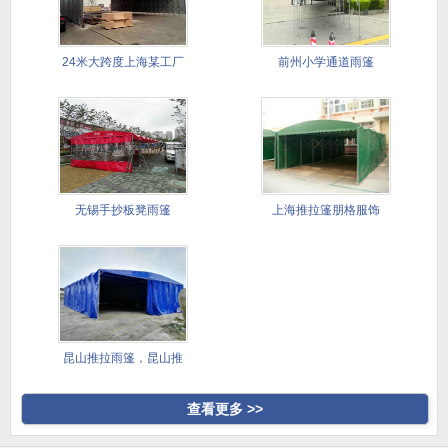
24米大跨度上海某工厂
前州小学通道雨篷
仓储篷
无锡手抄板凳雨篷
上海推拉篷朋格服饰
昆山推拉雨篷，昆山推
拉雨棚，
查看更多 >>