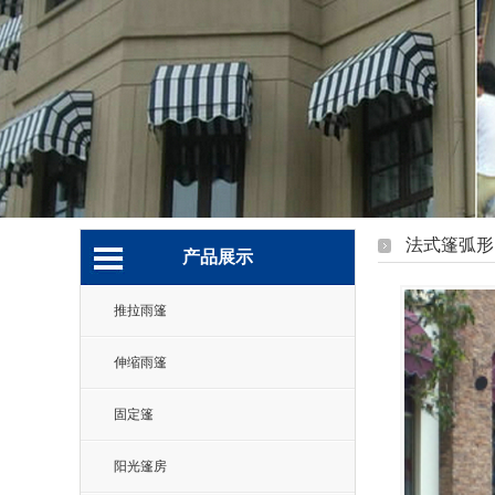
法式篷弧形
产品展示
推拉雨篷
伸缩雨篷
固定篷
阳光篷房