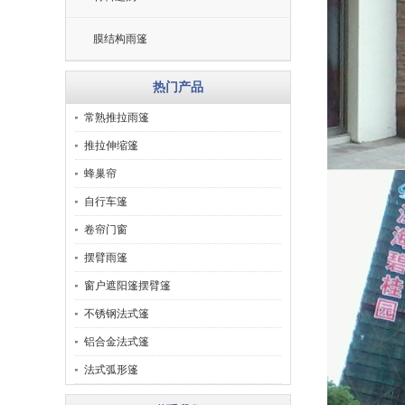
膜结构雨篷
热门产品
常熟推拉雨篷
推拉伸缩篷
蜂巢帘
自行车篷
卷帘门窗
摆臂雨篷
窗户遮阳篷摆臂篷
不锈钢法式篷
铝合金法式篷
法式弧形篷