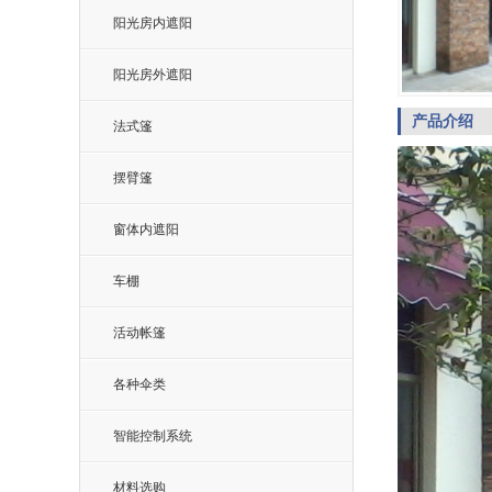
阳光房内遮阳
阳光房外遮阳
产品介绍
法式篷
摆臂篷
窗体内遮阳
车棚
活动帐篷
各种伞类
智能控制系统
材料选购