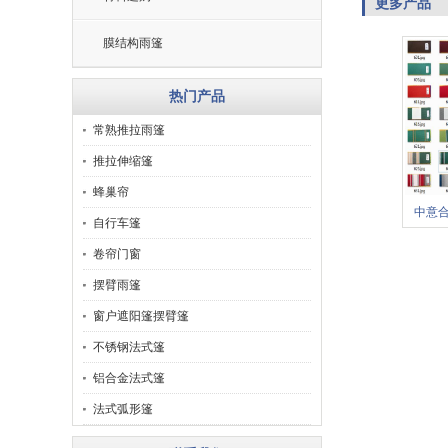
更多产品
膜结构雨篷
热门产品
常熟推拉雨篷
推拉伸缩篷
蜂巢帘
中意合
自行车篷
卷帘门窗
摆臂雨篷
窗户遮阳篷摆臂篷
不锈钢法式篷
铝合金法式篷
法式弧形篷