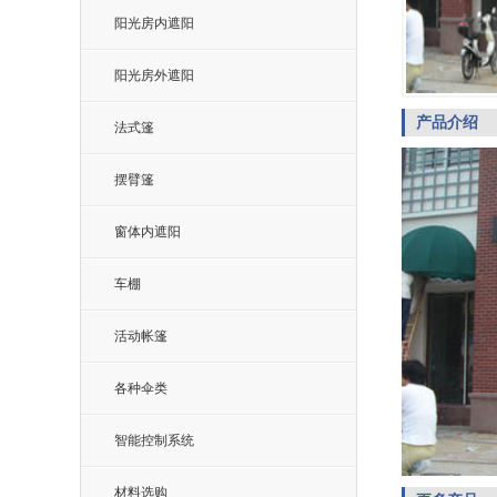
阳光房内遮阳
阳光房外遮阳
产品介绍
法式篷
摆臂篷
窗体内遮阳
车棚
活动帐篷
各种伞类
智能控制系统
材料选购