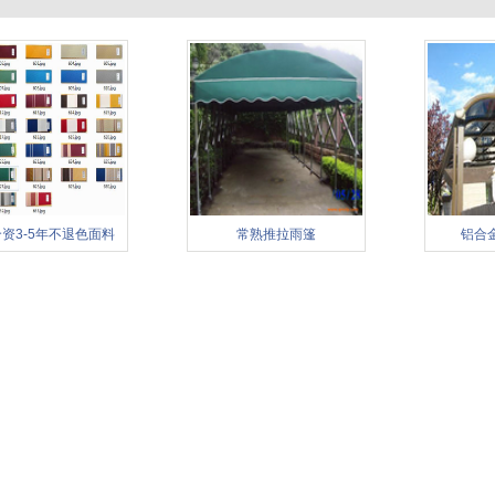
资3-5年不退色面料
常熟推拉雨篷
铝合