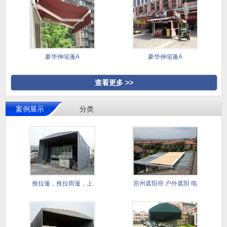
豪华伸缩蓬A
豪华伸缩蓬A
查看更多 >>
案例展示
分类
推拉篷，推拉雨篷，上
苏州遮阳帘 户外遮阳 电
海推拉雨
动遮