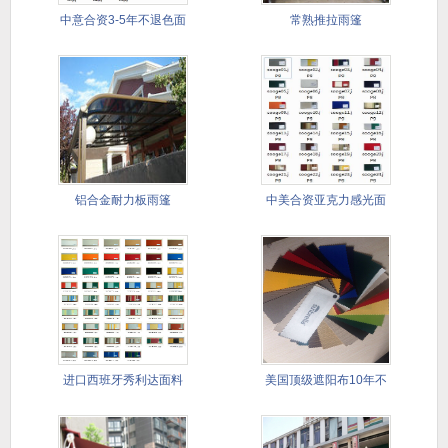
中意合资3-5年不退色面
常熟推拉雨篷
料
铝合金耐力板雨篷
中美合资亚克力感光面
料
进口西班牙秀利达面料
美国顶级遮阳布10年不
5--8
退色