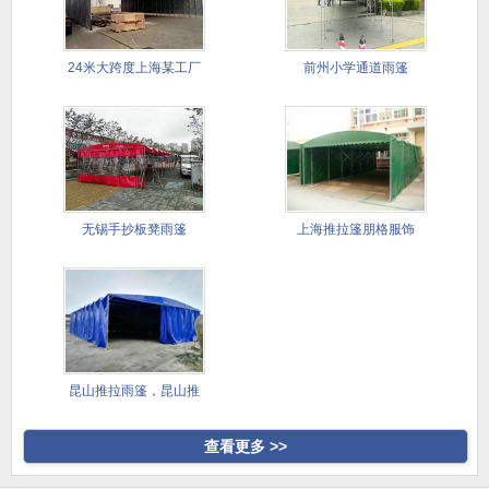
24米大跨度上海某工厂
前州小学通道雨篷
仓储篷
无锡手抄板凳雨篷
上海推拉篷朋格服饰
昆山推拉雨篷，昆山推
拉雨棚，
查看更多 >>