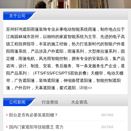
关于公司
苏州轩鸿遮阳雨篷装饰专业从事电动智能系统雨篷，制作地点位于
江南园林城市苏州，以独特的家庭智能系统为主导、先进的电子高
级工程技师指导，丰富的施工经验，热力打造新时代的智能户外遮
阳雨篷系统，产品涉及户外遮阳，雨篷系列，大型推拉篷系列，固
定棚，雨篷电机，风光雨智能控制，拥有专业的安装队伍，集产品
咨询，设计、制造、安装、售后服务、等一条龙服务生产企业，遮
阳产品系列：（FTS/FSS/FCS/PTS双轨折叠）天棚帘，电动天棚
帘，广告遮阳篷，装饰遮阳篷，伸缩曲臂遮阳篷，智能控制遮阳
篷，户外百叶，天幕遮阳篷，窗式遮阳...
详细>>
公司新闻
行业资信
大众资讯
阳台是否有必要装遮阳棚？
2017/6/2
国内门窗遮阳等技能匮乏 需力
2017/6/2